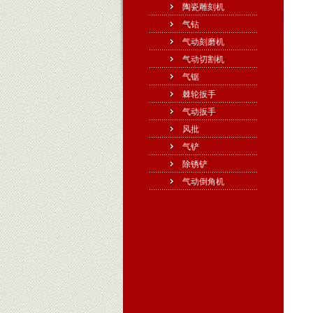
陶瓷雕刻机
气钻
气动刻磨机
气动切割机
气锯
棘轮扳手
气动扳手
风批
气铲
除锈铲
气动倒角机