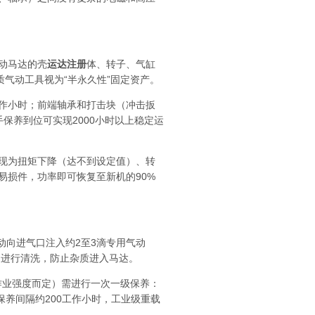
动马达的壳
运达注册
体、转子、气缸
质气动工具视为“半永久性”固定资产。
工作小时；前端轴承和打击块（冲击扳
手保养到位可实现2000小时以上稳定运
现为扭矩下降（达不到设定值）、转
易损件，功率即可恢复至新机的90%
向进气口注入约2至3滴专用气动
网进行清洗，防止杂质进入马达。
作业强度而定）需进行一次一级保养：
养间隔约200工作小时，工业级重载