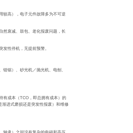
用较高），电子元件故障多为不可逆
自然衰减、鼓包、老化报废问题，长
突发性停机，无提前预警。
、链锯）、砂光机／抛光机、电刨、
有成本（TCO，即总拥有成本）的
是渐进式磨损还是突发性报废）和维修
、轴承）之间没有复杂的电磁和高压