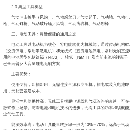
2.3 典型工具类型
气动冲击扳手（风炮）、气动螺丝刀／气动起子、气动钻、气动打
枪、气动钉枪、气动破碎锤／风镐、气动凿岩机、气动铆枪
三、电动工具：灵活便捷的通用之选
电动工具以电动机为核心，将电能转化为机械能，通过传动机构驱
（交流供电，常用串激电机）和无线式（直流电池供电，常用无刷直流
用的电池类型包括镍镉（NiCd）、镍氢（NiMH）及当前主流的锂离子（
已全面普及大容量锂电无刷方案。
主要优势：
使用便捷，即插即用：无需连接气源和空压机，插电或装入电池即
用，无配套基建成本。
灵活性和便携性高：无线工具摆脱电源线和气源管路的束缚，可在
散式作业场景。随着电池和电机技术的进步，无绳工具的功率和续航能
业气动工具。
能源效率高：电动工具能量转换率一般为40%～70%，远高于气动工