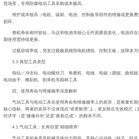
危场景，专用防爆电动工具采购成本极高。
维护成本较高（电机、碳刷、电池、控制板等部件的维修或更换费
损坏。
整机寿命相对较短，马达和电池等核心元件易磨损老化，电池存在
期使用需持续更换。
过载容错率低，突发过载极易烧毁电机绕组、控制主板，故障多为
3.3 典型工具类型
电钻／冲击钻、电动螺丝刀、角磨机、电锤、电锯（圆锯、曲线锯
电动扳手、雕刻机、割草机等园林工具
四、使用寿命与维修频率深度解析
气动工具与电动工具在使用寿命和维修频率上的差异，是衡量长期持
核心指标。两者的差异不仅体现在“谁更耐用”上，更反映在失效模式（
经济学（是“修修补补”还是“换新总成”）的根本不同。
4.1 气动工具：长寿但需“精细喂养”
气动工具的本质是机械流体动力部件，其核心运动件（转子、叶片