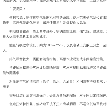
快速解决。长期使用中，能源消耗与工具维护成本均较低，工业场景综
主要局限：
依赖气源，需连接空气压缩机和管路系统，使用范围受气源位置限
隐患；高压气管老化破损、超压使用易引发爆裂伤人风险。
初期投资较高，除工具本身外，需购置空压机、储气罐、过滤器、
投入远高于单机工具采购成本。
能量转换效率较低，约为10%～25%，仅及电动工具的三分之一至
大。
排气噪音较大，需配套消音措施，高频作业易造成车间噪音污染。
扭矩输出精度受气压波动影响显著，气压不稳时易出现拧紧扭矩偏
能装配需求。
对压缩空气的清洁度（除尘、除水、含油量）和润滑有严格要求，
磨损。
需每日进行油雾润滑保养，否则寿命急剧缩短，对车间日常维保体
低速扭矩特性差，低转速工况下扭力衰减明显，不适合低速重载精