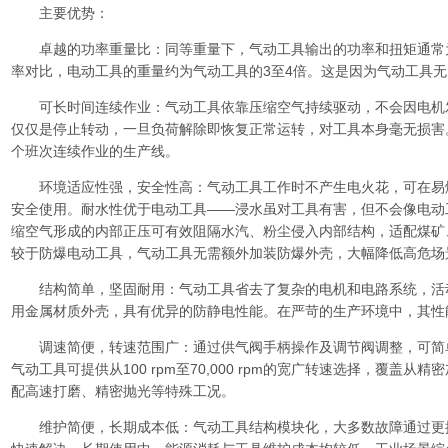
主要优势：
卓越的功率重量比：同等重量下，气动工具输出的功率和扭矩通常为
率对比，电动工具的重量约为气动工具的3至4倍。这是因为气动工具
可长时间连续作业：气动工具依靠压缩空气持续驱动，不会因电机
仅仅是停止转动，一旦负荷解除即恢复正常运转，对工具本身毫无损害
个班次连续作业的生产线。
环境适应性强，安全性高：气动工具工作时不产生电火花，可在易
安全使用。耐水性优于电动工具——浸水虽对工具有害，但不会像电动
缩空气形成的内部正压可有效阻隔水汽、粉尘侵入内部结构，适配煤矿
较于防爆电动工具，气动工具无需额外加装防爆外壳，大幅降低高危场
结构简单，坚固耐用：气动工具省去了复杂的电机和电路系统，活
用金属材质外壳，具有优异的防静电性能。在严苛的生产环境中，其性
调速简便，转速范围广：通过供气阀手柄操作及调节阀调整，可简
气动工具可提供从100 rpm至70,000 rpm的宽广转速选择，覆盖
配高速打磨、精密抛光等特殊工况。
维护简便，长期成本低：气动工具结构模块化，大多数故障通过更换