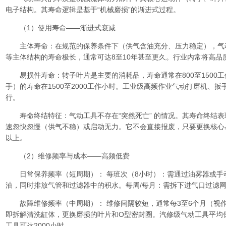
电子结构。其寿命逻辑是基于“机械磨损”的渐进式过程。
（1）使用寿命——渐进式衰减
主体寿命：在规范的保养条件下（供气含油充分、压力稳定），气
等主体结构的寿命极长，通常可达8至10年甚至更久。行业内常将高品
易损件寿命：转子叶片是主要的消耗品，寿命通常在800至1500
手）的寿命在1500至2000工作小时。工业级高频作业气动打磨机、扳
行。
寿命终结特征：气动工具不存在“突然死亡” 的情况。其寿命终结表
速忽快忽慢（供气不稳）或启动无力。它不会直接报废，只要更换核心
以上。
（2）维修频率与成本——高频低费
日常保养频率（短周期）： 每班次（8小时）：需通过油雾器或手动
油，同时排放气管和过滤器中的积水。每周/每月：需拆下进气口过滤
故障维修频率（中周期）： 维修间隔较短，通常每3至6个月（视
即拆解清洗缸体，更换磨损的叶片和O型密封圈。汽修级气动工具平均保
工具可达2000小时。