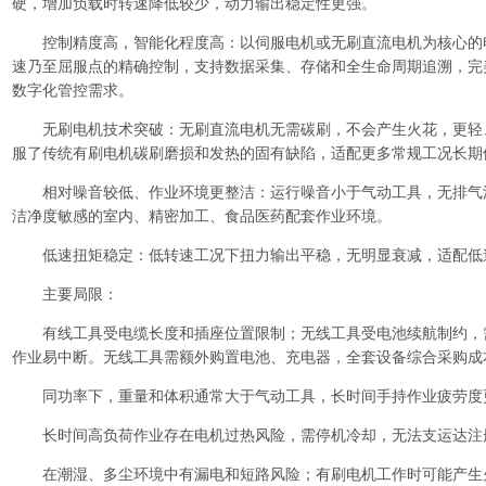
硬，增加负载时转速降低较少，动力输出稳定性更强。
控制精度高，智能化程度高：以伺服电机或无刷直流电机为核心的
速乃至屈服点的精确控制，支持数据采集、存储和全生命周期追溯，完
数字化管控需求。
无刷电机技术突破：无刷直流电机无需碳刷，不会产生火花，更轻
服了传统有刷电机碳刷磨损和发热的固有缺陷，适配更多常规工况长期
相对噪音较低、作业环境更整洁：运行噪音小于气动工具，无排气
洁净度敏感的室内、精密加工、食品医药配套作业环境。
低速扭矩稳定：低转速工况下扭力输出平稳，无明显衰减，适配低
主要局限：
有线工具受电缆长度和插座位置限制；无线工具受电池续航制约，
作业易中断。无线工具需额外购置电池、充电器，全套设备综合采购成
同功率下，重量和体积通常大于气动工具，长时间手持作业疲劳度
长时间高负荷作业存在电机过热风险，需停机冷却，无法支
运达注
在潮湿、多尘环境中有漏电和短路风险；有刷电机工作时可能产生