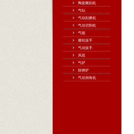
陶瓷雕刻机
气钻
气动刻磨机
气动切割机
气锯
棘轮扳手
气动扳手
风批
气铲
除锈铲
气动倒角机