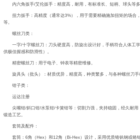
内六角扳手/艾伦扳手：精度高，耐用，有标准长、短柄、球头等多
扭力扳手：高精度（通常达3%），用于需要精确施加扭矩的场合，
等。
螺丝刀类：
一字/十字螺丝刀：刀头硬度高，防旋出设计好，手柄符合人体工学（如 Dua
供极佳握感和防滑性）。
精密螺丝刀：用于电子、钟表等精密维修。
旋具头（批头）：材质优异，精度高，种类繁多，与各种螺丝刀手
钳子类：
运达注册
尖嘴钳/斜口钳/水泵钳/卡簧钳等：切割力强，夹持稳固，经久耐用，
锻造工艺。
套筒及配件：
套筒：6角（Hex）和12角（Bi-Hex）设计，采用优质铬钒钢或