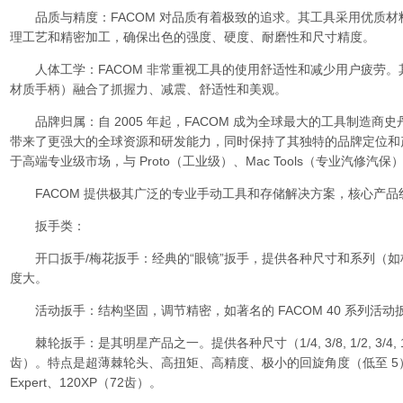
品质与精度：FACOM 对品质有着极致的追求。其工具采用优质材
理工艺和精密加工，确保出色的强度、硬度、耐磨性和尺寸精度。
人体工学：FACOM 非常重视工具的使用舒适性和减少用户疲劳。其手柄设计（
材质手柄）融合了抓握力、减震、舒适性和美观。
品牌归属：自 2005 年起，FACOM 成为全球最大的工具制造商史
带来了更强大的全球资源和研发能力，同时保持了其独特的品牌定位和产
于高端专业级市场，与 Proto（工业级）、Mac Tools（专业汽修汽
FACOM 提供极其广泛的专业手动工具和存储解决方案，核心产品
扳手类：
开口扳手/梅花扳手：经典的“眼镜”扳手，提供各种尺寸和系列（如
度大。
活动扳手：结构坚固，调节精密，如著名的 FACOM 40 系列活动
棘轮扳手：是其明星产品之一。提供各种尺寸（1/4, 3/8, 1/2, 3/4
齿）。特点是超薄棘轮头、高扭矩、高精度、极小的回旋角度（低至 5）
Expert、120XP（72齿）。