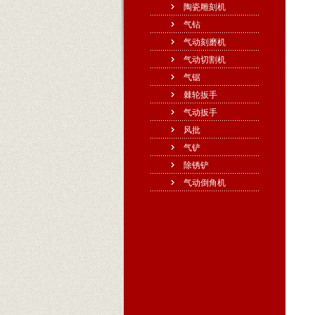
陶瓷雕刻机
气钻
气动刻磨机
气动切割机
气锯
棘轮扳手
气动扳手
风批
气铲
除锈铲
气动倒角机