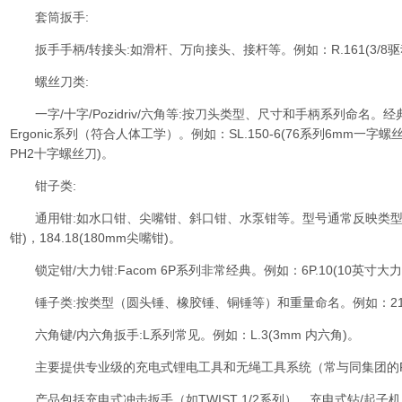
套筒扳手:
扳手手柄/转接头:如滑杆、万向接头、接杆等。例如：R.161(3/8驱动
螺丝刀类:
一字/十字/Pozidriv/六角等:按刀头类型、尺寸和手柄系列命名。
Ergonic系列（符合人体工学）。例如：SL.150-6(76系列6mm一字螺丝刀),PH
PH2十字螺丝刀)。
钳子类:
通用钳:如水口钳、尖嘴钳、斜口钳、水泵钳等。型号通常反映类型和尺寸
钳)，184.18(180mm尖嘴钳)。
锁定钳/大力钳:Facom 6P系列非常经典。例如：6P.10(10英寸大力
锤子类:按类型（圆头锤、橡胶锤、铜锤等）和重量命名。例如：212.2
六角键/内六角扳手:L系列常见。例如：L.3(3mm 内六角)。
主要提供专业级的充电式锂电工具和无绳工具系统（常与同集团的PR
产品包括充电式冲击扳手（如TWIST 1/2系列）、充电式钻/起子