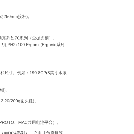
250mm接杆)。
经典系列如76系列（全抛光柄）、
2x100 Ergonic(Ergonic系列
。例如：190.8CP(8英寸水泵
钳)。
0(200g圆头锤)。
OTO、MAC共用电池平台）。
机（如DCA系列）、充电式角磨机等。