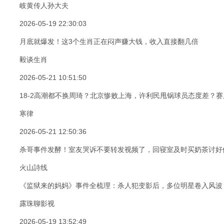
岐黄传人孙大夫
2026-05-19 22:30:03
月底就爆发！这3个生肖正在闷声赚大钱，收入直接翻几倍
毅谈生肖
2026-05-21 10:51:50
18-2高潮都不换周琦？北京惨败上海，许利民甩锅球员态度差？赛
寒律
2026-05-21 12:50:36
杀哥事件发酵！室友哭诉不要转发视频了，回寝室及时买奶茶讨好
火山詩线
《监狱来的妈妈》事件全梳理：杀人犯变影后，多位明星卷入风波
露珠聊影视
2026-05-19 13:52:49