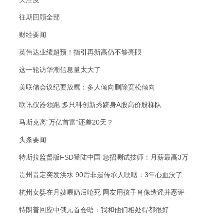
往期回顾全部
财经要闻
英伟达业绩超预！指引再新高仍不够亮眼
这一轮访华潮信息量太大了
美联储会议纪要放鹰：多人倾向删除宽松倾向
联讯仪器领跑 多只科创新秀跻身A股高价股梯队
马斯克离“万亿首富”还差20天？
头条要闻
特斯拉监督版FSD登陆中国 急招测试技师：月薪最高3万
贵州贵定突发洪水 90后非遗传承人哽咽：3年心血没了
杭州女婴在月嫂喂奶后呛死 网友用孩子肖像造谣并恶评
特朗普回应中俄元首会晤：我和他们相处得都很好