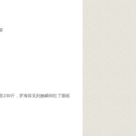
荣
230斤，罗海琼见到她瞬间红了眼眶