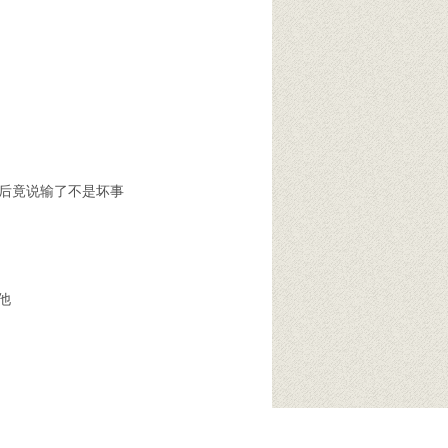
后竟说输了不是坏事
他