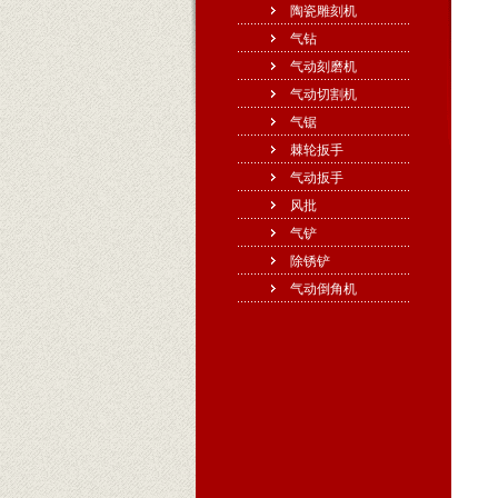
陶瓷雕刻机
气钻
气动刻磨机
气动切割机
气锯
棘轮扳手
气动扳手
风批
气铲
除锈铲
气动倒角机