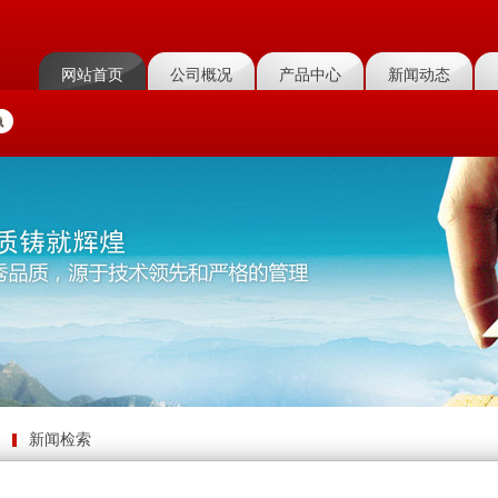
网站首页
公司概况
产品中心
新闻动态
新闻检索