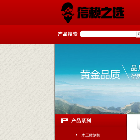
木工雕刻机