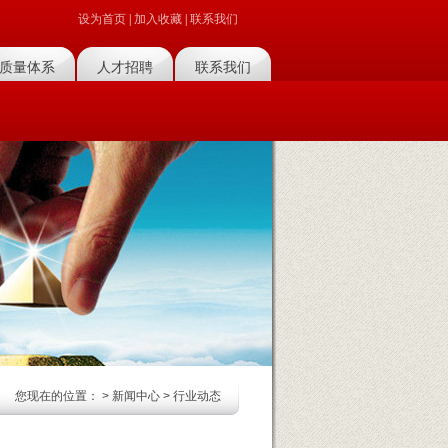
设为首页
|
加入收藏
|
联系我们
质量体系
人才招聘
联系我们
您现在的位置：
>
新闻中心
>
行业动态