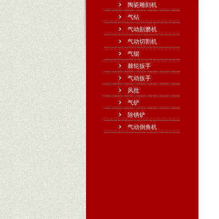
陶瓷雕刻机
气钻
气动刻磨机
气动切割机
气锯
棘轮扳手
气动扳手
风批
气铲
除锈铲
气动倒角机