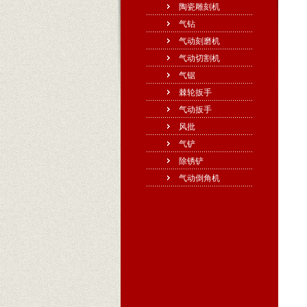
陶瓷雕刻机
气钻
气动刻磨机
气动切割机
气锯
棘轮扳手
气动扳手
风批
气铲
除锈铲
气动倒角机